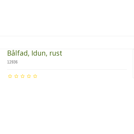
Bålfad, Idun, rust
12936