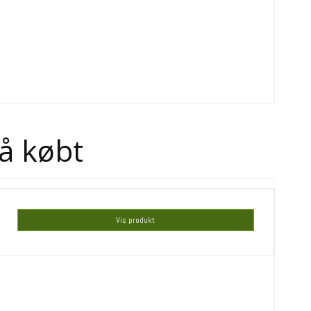
å købt
Vis produkt