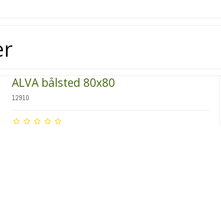
er
ALVA bålsted 80x80
12910