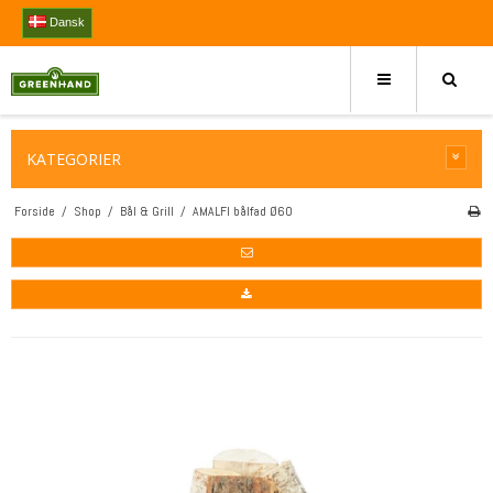
Dansk
KATEGORIER
Forside
/
Shop
/
Bål & Grill
/
AMALFI bålfad Ø60