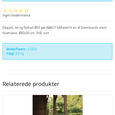
Ingen bedømmelse
Elegant, let og flytbart Ø60 gør AMALFI bålfadet til en af Greenhands mest
foretrukne. Ø60x30 cm. Stål, sort
Model/Varenr.:
12933
Vægt:
9,5
kg.
Relaterede produkter