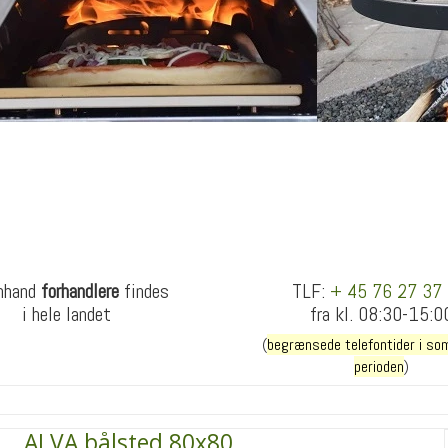
nhand
forhandlere
findes
TLF:
+ 45 76 27 37
i hele landet
fra kl. 08:30-15:0
(
begrænsede telefontider i so
perioden
)
ALVA bålsted 80x80