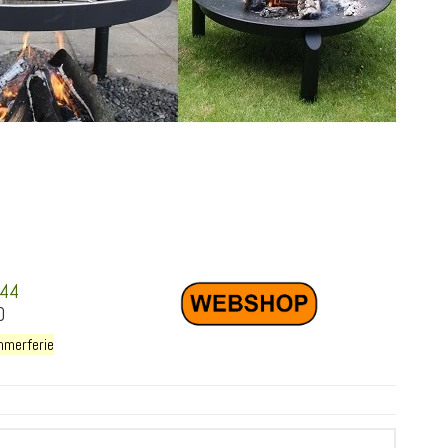
 44
0
mmerferie