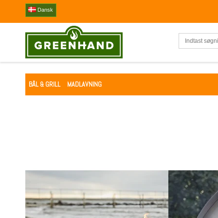
Dansk
BÅL & GRILL
MADLAVNING